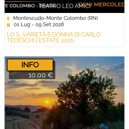
TEATRO LEO AMICI
Montescudo-Monte Colombo (RN)
01 Lug - 09 Set 2026
LO S...VARIETÀ È DONNA DI CARLO
TEDESCHI | ESTATE 2026
­INFO
10.00 €