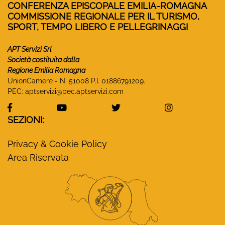
CONFERENZA EPISCOPALE EMILIA-ROMAGNA
COMMISSIONE REGIONALE PER IL TURISMO,
SPORT, TEMPO LIBERO E PELLEGRINAGGI
APT Servizi Srl
Società costituita dalla
Regione Emilia Romagna
UnionCamere - N. 51008 P.I. 01886791209.
PEC:
aptservizi@pec.aptservizi.com
visita la pagina Facebook di Monasteri Emilia-Ro
visita la pagina YouTube di Monaster
visita la pagina Twitter
visita la pa
SEZIONI:
Privacy & Cookie Policy
Area Riservata