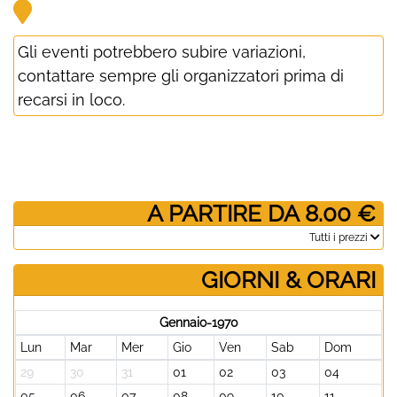
Gli eventi potrebbero subire variazioni,
contattare sempre gli organizzatori prima di
recarsi in loco.
­ A PARTIRE DA 8.00 €
­Tutti i prezzi
GIORNI & ORARI
Gennaio-1970
Lun
Mar
Mer
Gio
Ven
Sab
Dom
29
30
31
01
02
03
04
05
06
07
08
09
10
11