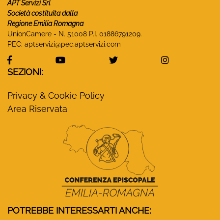
APT Servizi Srl
Società costituita dalla
Regione Emilia Romagna
UnionCamere - N. 51008 P.I. 01886791209.
PEC:
aptservizi@pec.aptservizi.com
visita la pagina Facebook di Monasteri Emilia-Ro
visita la pagina YouTube di Monaster
visita la pagina Twitter
visita la pa
SEZIONI:
Privacy & Cookie Policy
Area Riservata
POTREBBE INTERESSARTI ANCHE: