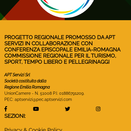
PROGETTO REGIONALE PROMOSSO DA APT
SERVIZI IN COLLABORAZIONE CON
CONFERENZA EPISCOPALE EMILIA-ROMAGNA
COMMISSIONE REGIONALE PER IL TURISMO,
SPORT, TEMPO LIBERO E PELLEGRINAGGI
APT Servizi Srl
Società costituita dalla
Regione Emilia Romagna
UnionCamere - N. 51008 P.I. 01886791209.
PEC:
aptservizi@pec.aptservizi.com
visita la pagina Facebook di Monasteri Emilia-Ro
visita la pagina YouTube di Monaster
visita la pagina Twitter
visita la pa
SEZIONI:
Privacy & Cookie Policy