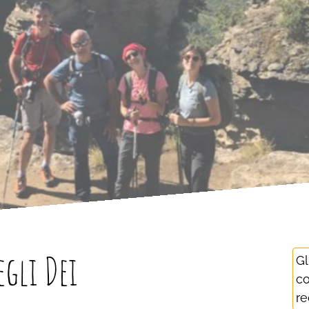
egli Dei
Gl
co
re