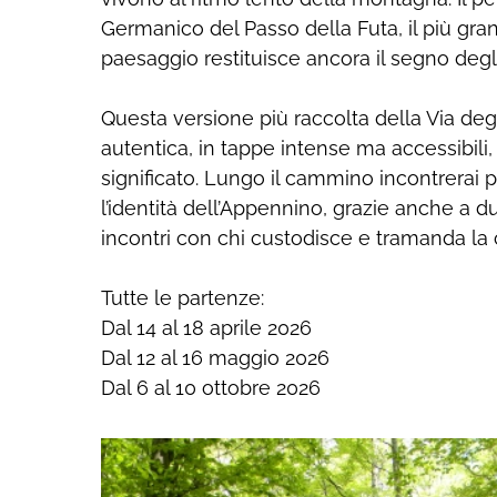
Germanico del Passo della Futa, il più gran
paesaggio restituisce ancora il segno degl
Questa versione più raccolta della Via degl
autentica, in tappe intense ma accessibili, a
significato. Lungo il cammino incontrerai 
l’identità dell’Appennino, grazie anche a du
incontri con chi custodisce e tramanda la c
Giugno-2026
Sab
Dom
Lun
Mar
Mer
Gio
Ven
Sab
Tutte le partenze:
02
03
01
02
03
04
05
06
0
Dal 14 al 18 aprile 2026
09
10
08
09
10
11
12
13
1
Dal 12 al 16 maggio 2026
16
17
15
16
17
18
19
20
2
Dal 6 al 10 ottobre 2026
23
24
22
23
24
25
26
27
2
30
31
29
30
01
02
03
04
0
06
07
06
07
08
09
10
11
1