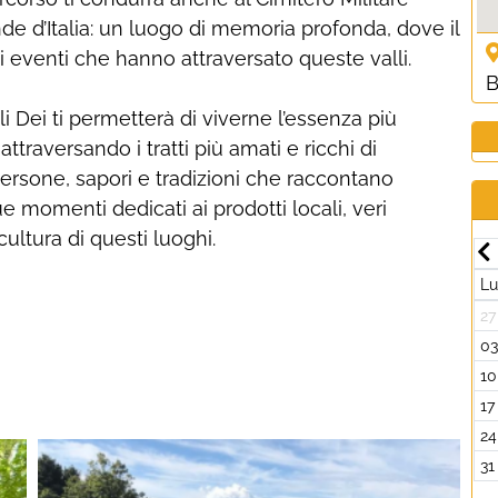
de d’Italia: un luogo di memoria profonda, dove il
i eventi che hanno attraversato queste valli.
B
i Dei ti permetterà di viverne l’essenza più
ttraversando i tratti più amati e ricchi di
persone, sapori e tradizioni che raccontano
e momenti dedicati ai prodotti locali, veri
ultura di questi luoghi.
Luglio-2026
Dom
Lun
Mar
Mer
Gio
Ven
Sab
Dom
L
7
29
30
01
02
03
04
05
27
4
06
07
08
09
10
11
12
0
1
13
14
15
16
17
18
19
10
8
20
21
22
23
24
25
26
17
5
27
28
29
30
31
01
02
24
2
03
04
05
06
07
08
09
31