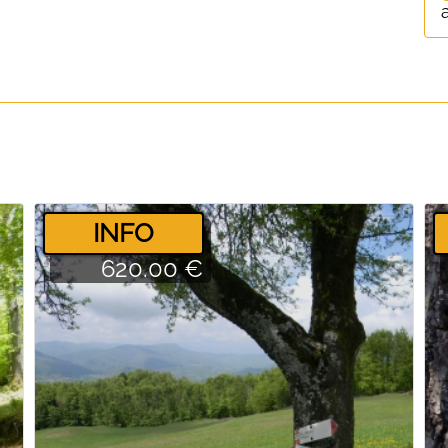
­INFO
620.00 €