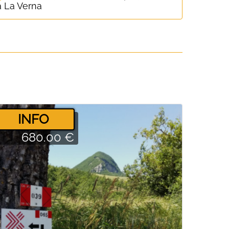
a La Verna
­INFO
680.00 €