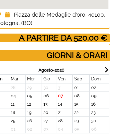
Piazza delle Medaglie d'oro, 40100,
ologna, (BO)
­ A PARTIRE DA 520.00 €
GIORNI & ORARI
Agosto-2026
un
Mar
Mer
Gio
Ven
Sab
Dom
Lun
Mar
28
29
30
31
01
02
31
01
3
04
05
06
07
08
09
07
08
11
12
13
14
15
16
14
15
18
19
20
21
22
23
21
22
25
26
27
28
29
30
28
29
01
02
03
04
05
06
05
06