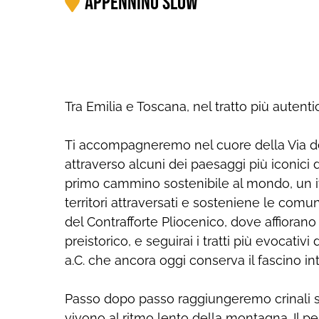
Appennino Slow
Tra Emilia e Toscana, nel tratto più autenti
Ti accompagneremo nel cuore della Via deg
attraverso alcuni dei paesaggi più iconici
primo cammino sostenibile al mondo, un itin
territori attraversati e sosteniene le comu
del Contrafforte Pliocenico, dove affioran
preistorico, e seguirai i tratti più evocativ
a.C. che ancora oggi conserva il fascino int
Passo dopo passo raggiungeremo crinali sil
vivono al ritmo lento della montagna. Il pe