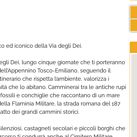
co ed iconico della Via degli Dei.
li Dei, lungo cinque giornate che ti porteranno
 dell’Appennino Tosco-Emiliano, seguendo il
erario che rispetta l’ambiente, valorizza i
nità che lo abitano. Camminerai tra le antiche rupi
o fossili e conchiglie che raccontano di un mare
i della Flaminia Militare, la strada romana del 187
atto dei grandi cammini storici.
enziosi, castagneti secolari e piccoli borghi che
rcorso ti condurrà anche al Cimitero Militare