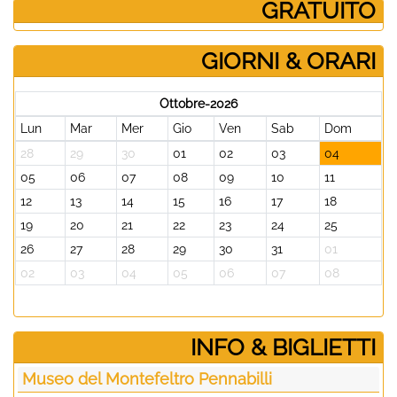
­ GRATUITO
GIORNI & ORARI
Ottobre-2026
Lun
Mar
Mer
Gio
Ven
Sab
Dom
28
29
30
01
02
03
04
05
06
07
08
09
10
11
12
13
14
15
16
17
18
19
20
21
22
23
24
25
26
27
28
29
30
31
01
02
03
04
05
06
07
08
­INFO & BIGLIETTI
Museo del Montefeltro Pennabilli