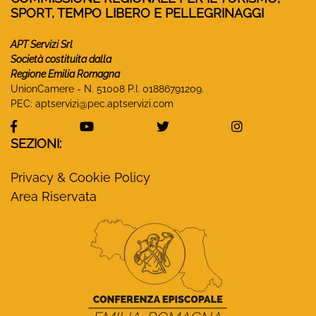
SPORT, TEMPO LIBERO E PELLEGRINAGGI
APT Servizi Srl
Società costituita dalla
Regione Emilia Romagna
UnionCamere - N. 51008 P.I. 01886791209.
PEC:
aptservizi@pec.aptservizi.com
visita la pagina Facebook di Monasteri Emilia-Ro
visita la pagina YouTube di Monaster
visita la pagina Twitter
visita la pa
SEZIONI:
Privacy & Cookie Policy
Area Riservata