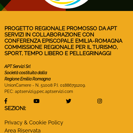
PROGETTO REGIONALE PROMOSSO DA APT
SERVIZI IN COLLABORAZIONE CON
CONFERENZA EPISCOPALE EMILIA-ROMAGNA
COMMISSIONE REGIONALE PER IL TURISMO,
SPORT, TEMPO LIBERO E PELLEGRINAGGI
APT Servizi Srl
Società costituita dalla
Regione Emilia Romagna
UnionCamere - N. 51008 P.I. 01886791209.
PEC:
aptservizi@pec.aptservizi.com
visita la pagina Facebook di Monasteri Emilia-Ro
visita la pagina YouTube di Monaster
visita la pagina Twitter
visita la pa
SEZIONI:
Privacy & Cookie Policy
Area Riservata