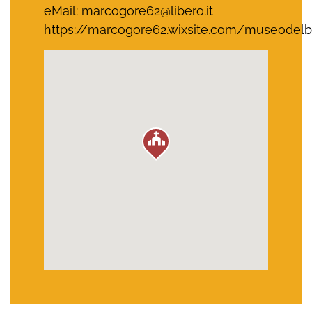
eMail:
marcogore62@libero.it
https://marcogore62.wixsite.com/museodelb