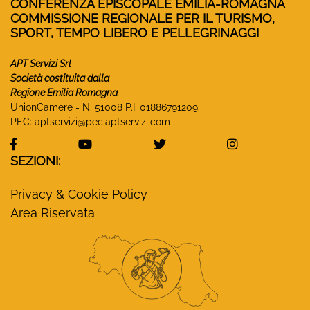
CONFERENZA EPISCOPALE EMILIA-ROMAGNA
COMMISSIONE REGIONALE PER IL TURISMO,
SPORT, TEMPO LIBERO E PELLEGRINAGGI
APT Servizi Srl
Società costituita dalla
Regione Emilia Romagna
UnionCamere - N. 51008 P.I. 01886791209.
PEC:
aptservizi@pec.aptservizi.com
visita la pagina Facebook di Monasteri Emilia-Ro
visita la pagina YouTube di Monaster
visita la pagina Twitter
visita la pa
SEZIONI:
Privacy & Cookie Policy
Area Riservata