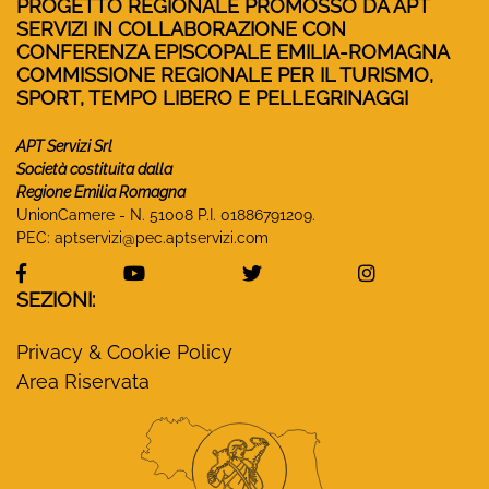
PROGETTO REGIONALE PROMOSSO DA APT
SERVIZI IN COLLABORAZIONE CON
CONFERENZA EPISCOPALE EMILIA-ROMAGNA
COMMISSIONE REGIONALE PER IL TURISMO,
SPORT, TEMPO LIBERO E PELLEGRINAGGI
APT Servizi Srl
Società costituita dalla
Regione Emilia Romagna
UnionCamere - N. 51008 P.I. 01886791209.
PEC:
aptservizi@pec.aptservizi.com
visita la pagina Facebook di Monasteri Emilia-Ro
visita la pagina YouTube di Monaster
visita la pagina Twitter
visita la pa
SEZIONI:
Privacy & Cookie Policy
Area Riservata