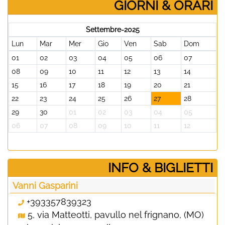
GIORNI & ORARI
Settembre-2025
Lun
Mar
Mer
Gio
Ven
Sab
Dom
01
02
03
04
05
06
07
08
09
10
11
12
13
14
15
16
17
18
19
20
21
22
23
24
25
26
27
28
29
30
01
02
03
04
05
06
07
08
09
10
11
12
­INFO & BIGLIETTI
Vanni Gasparini
+393357839323
5, via Matteotti, pavullo nel frignano, (MO)