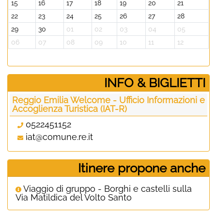
15
16
17
18
19
20
21
22
23
24
25
26
27
28
29
30
01
02
03
04
05
06
07
08
09
10
11
12
­INFO & BIGLIETTI
Reggio Emilia Welcome - Ufficio Informazioni e
Accoglienza Turistica (IAT-R)
0522451152
iat@comune.re.it
Itinere propone anche
Viaggio di gruppo - Borghi e castelli sulla
Via Matildica del Volto Santo