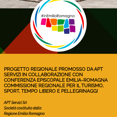
PROGETTO REGIONALE PROMOSSO DA APT
SERVIZI IN COLLABORAZIONE CON
CONFERENZA EPISCOPALE EMILIA-ROMAGNA
COMMISSIONE REGIONALE PER IL TURISMO,
SPORT, TEMPO LIBERO E PELLEGRINAGGI
APT Servizi Srl
Società costituita dalla
Regione Emilia Romagna