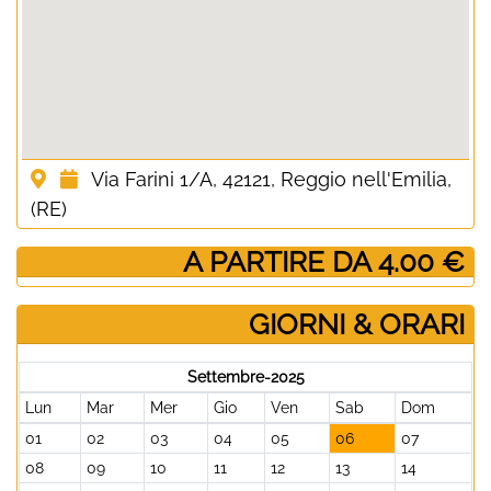
Via Farini 1/A, 42121, Reggio nell'Emilia,
(RE)
­ A PARTIRE DA 4.00 €
GIORNI & ORARI
Settembre-2025
Lun
Mar
Mer
Gio
Ven
Sab
Dom
01
02
03
04
05
06
07
08
09
10
11
12
13
14