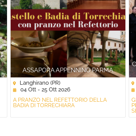
C
ASSAPORA APPENNINO PARMA
Langhirano (PR)
04 Ott - 25 Ott 2026
A PRANZO NEL REFETTORIO DELLA
G
BADIA DI TORRECHIARA
P
S