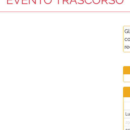
Gl
co
re
L
29