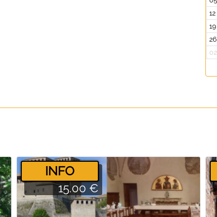
0
12
19
26
0
­INFO
15.00 €