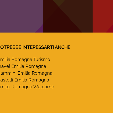
POTREBBE INTERESSARTI ANCHE:
milia Romagna Turismo
ravel Emilia Romagna
ammini Emilia Romagna
astelli Emilia Romagna
milia Romagna Welcome