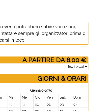
i eventi potrebbero subire variazioni,
ntattare sempre gli organizzatori prima di
carsi in loco.
­ A PARTIRE DA 8.00 €
­Tutti i prezzi
GIORNI & ORARI
Gennaio-1970
un
Mar
Mer
Gio
Ven
Sab
Dom
30
31
01
02
03
04