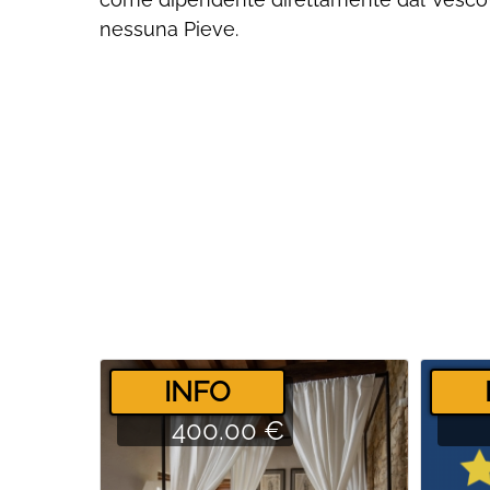
nessuna Pieve.
­INFO
400.00 €