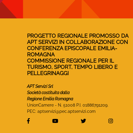
PROGETTO REGIONALE PROMOSSO DA
APT SERVIZI IN COLLABORAZIONE CON
CONFERENZA EPISCOPALE EMILIA-
ROMAGNA
COMMISSIONE REGIONALE PER IL
TURISMO, SPORT, TEMPO LIBERO E
PELLEGRINAGGI
APT Servizi Srl
Società costituita dalla
Regione Emilia Romagna
UnionCamere - N. 51008 P.I. 01886791209.
PEC:
aptservizi@pec.aptservizi.com
visita la pagina Facebook di Monasteri 
visita la pagina YouTube di 
visita la pagina T
visita 