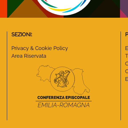
SEZIONI:
Privacy & Cookie Policy
E
Area Riservata
T
C
C
E
Emilia-Romagna
Monasteri Emilia-Romagna
witter di Monasteri Emilia-Romagna
la pagina Instagram di Monasteri Emilia-Romagna