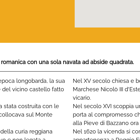
la romanica con una sola navata ad abside quadrata.
l'epoca longobarda, la sua
Nel XV secolo chiesa e bo
 del vicino castello fatto
Marchese Nicolò III d'Est
vicario.
a stata costruita con le
Nel secolo XVI scoppia un
 collocava sul Monte
porta al compromesso che
alla Pieve di Bazzano ora
 della curia reggiana
Nel 1620 la vicenda si co
o e non legata a
appartenenza a Reggio Em