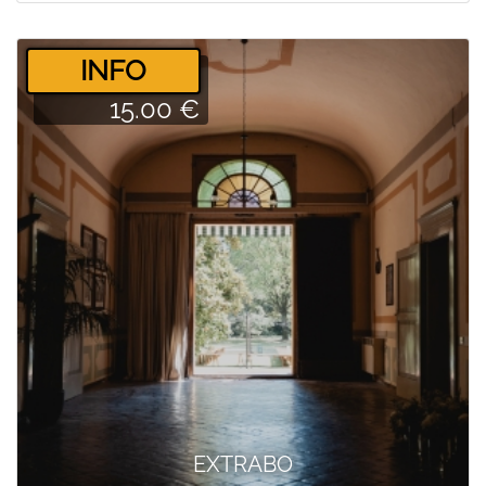
­INFO
15.00 €
EXTRABO