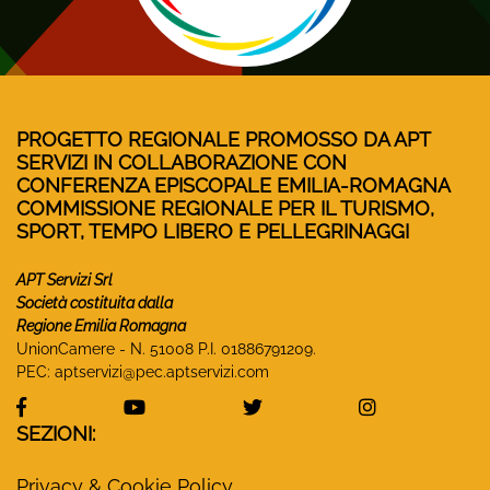
PROGETTO REGIONALE PROMOSSO DA APT
SERVIZI IN COLLABORAZIONE CON
CONFERENZA EPISCOPALE EMILIA-ROMAGNA
COMMISSIONE REGIONALE PER IL TURISMO,
SPORT, TEMPO LIBERO E PELLEGRINAGGI
APT Servizi Srl
Società costituita dalla
Regione Emilia Romagna
UnionCamere - N. 51008 P.I. 01886791209.
PEC:
aptservizi@pec.aptservizi.com
visita la pagina Facebook di Monasteri Emilia-Ro
visita la pagina YouTube di Monaster
visita la pagina Twitter
visita la pa
SEZIONI:
Privacy & Cookie Policy