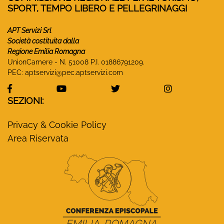
SPORT, TEMPO LIBERO E PELLEGRINAGGI
APT Servizi Srl
Società costituita dalla
Regione Emilia Romagna
UnionCamere - N. 51008 P.I. 01886791209.
PEC:
aptservizi@pec.aptservizi.com
visita la pagina Facebook di Monasteri Emilia-Ro
visita la pagina YouTube di Monaster
visita la pagina Twitter
visita la pa
SEZIONI:
Privacy & Cookie Policy
Area Riservata