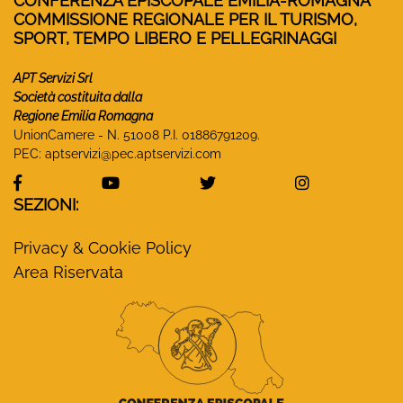
CONFERENZA EPISCOPALE EMILIA-ROMAGNA
COMMISSIONE REGIONALE PER IL TURISMO,
SPORT, TEMPO LIBERO E PELLEGRINAGGI
APT Servizi Srl
Società costituita dalla
Regione Emilia Romagna
UnionCamere - N. 51008 P.I. 01886791209.
PEC:
aptservizi@pec.aptservizi.com
visita la pagina Facebook di Monasteri Emilia-Ro
visita la pagina YouTube di Monaster
visita la pagina Twitter
visita la pa
SEZIONI:
Privacy & Cookie Policy
Area Riservata