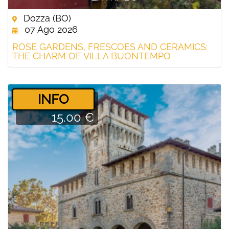
Dozza (BO)
07 Ago 2026
ROSE GARDENS, FRESCOES AND CERAMICS:
THE CHARM OF VILLA BUONTEMPO
­INFO
15.00 €