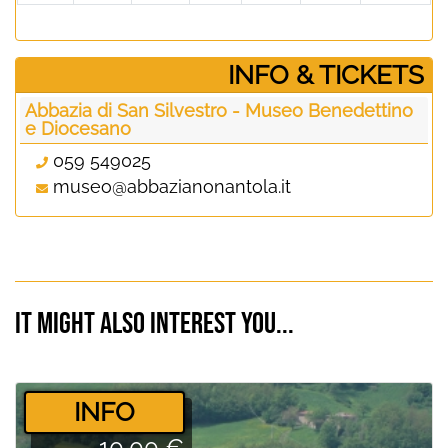
­INFO & TICKETS
Abbazia di San Silvestro - Museo Benedettino
e Diocesano
059 549025
museo@abbazianonantola.it
It might also interest you...
­INFO
10.00 €