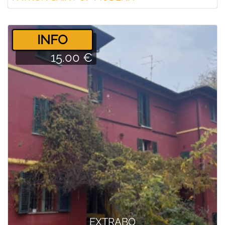
­INFO
15.00 €
EXTRABO