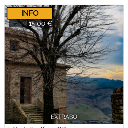
­INFO
15.00 €
EXTRABO