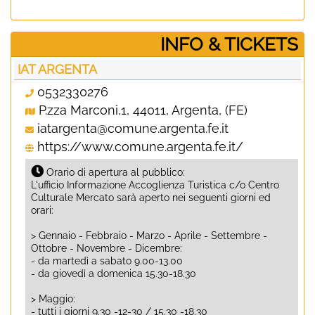
­INFO & TICKETS
IAT ARGENTA
0532330276
P.zza Marconi,1, 44011, Argenta, (FE)
iatargenta@comune.argenta.fe.it
https://www.comune.argenta.fe.it/
Orario di apertura al pubblico:
L'ufficio Informazione Accoglienza Turistica c/o Centro
Culturale Mercato sarà aperto nei seguenti giorni ed
orari:
> Gennaio - Febbraio - Marzo - Aprile - Settembre -
Ottobre - Novembre - Dicembre:
- da martedì a sabato 9.00-13.00
- da giovedì a domenica 15.30-18.30
> Maggio:
- tutti i giorni 9.30 -12-30 / 15.30 -18.30