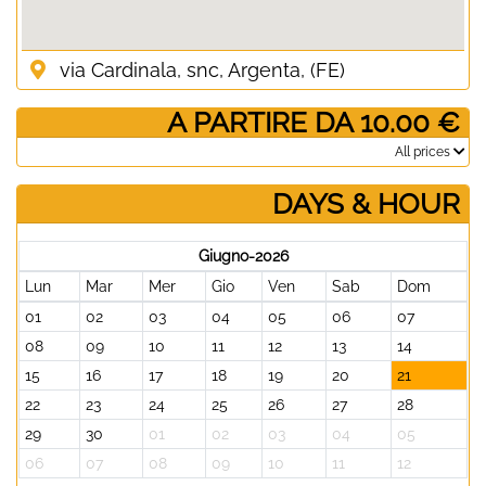
via Cardinala, snc, Argenta, (FE)
­ A PARTIRE DA 10.00 €
­All prices
DAYS & HOUR
Giugno-2026
Lun
Mar
Mer
Gio
Ven
Sab
Dom
01
02
03
04
05
06
07
08
09
10
11
12
13
14
15
16
17
18
19
20
21
22
23
24
25
26
27
28
29
30
01
02
03
04
05
06
07
08
09
10
11
12