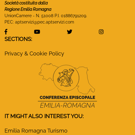
Società costituita dalla
Regione Emilia Romagna
UnionCamere - N. 51008 P.I. 01886791209.
PEC:
aptservizi@pec.aptservizi.com
visit Monasteri Emilia-Romagna Facebook profile
visit Monasteri Emilia-Romagna YouT
visit Monasteri Emilia-R
visit Monas
SECTIONS:
Privacy & Cookie Policy
IT MIGHT ALSO INTEREST YOU:
Emilia Romagna Turismo