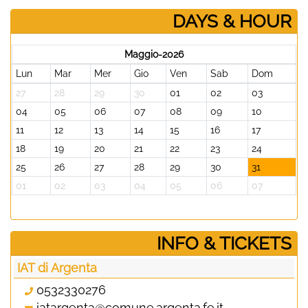
DAYS & HOUR
Maggio-2026
Lun
Mar
Mer
Gio
Ven
Sab
Dom
27
28
29
30
01
02
03
04
05
06
07
08
09
10
11
12
13
14
15
16
17
18
19
20
21
22
23
24
25
26
27
28
29
30
31
01
02
03
04
05
06
07
­INFO & TICKETS
IAT di Argenta
0532330276
iatargenta@comune.argenta.fe.it