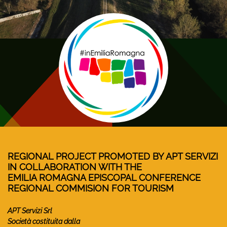
REGIONAL PROJECT PROMOTED BY APT SERVIZI
IN COLLABORATION WITH THE
EMILIA ROMAGNA EPISCOPAL CONFERENCE
REGIONAL COMMISION FOR TOURISM
APT Servizi Srl
Società costituita dalla