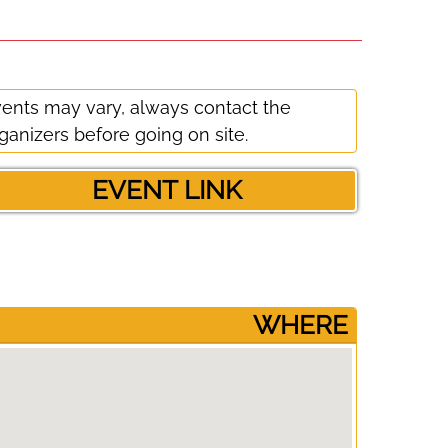
ents may vary, always contact the
ganizers before going on site.
EVENT LINK
­WHERE