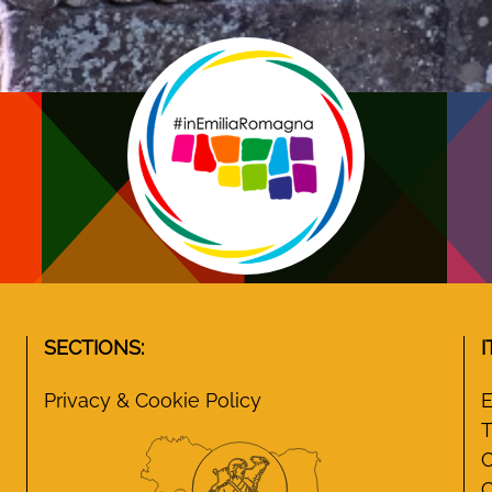
SECTIONS:
I
Privacy & Cookie Policy
E
T
C
C