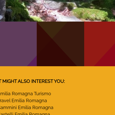
T MIGHT ALSO INTEREST YOU:
milia Romagna Turismo
ravel Emilia Romagna
ammini Emilia Romagna
astelli Emilia Romagna