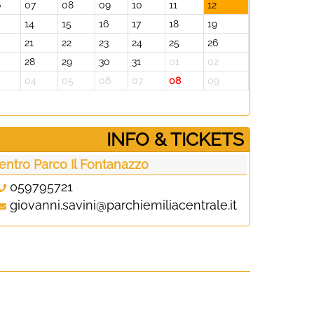
6
07
08
09
10
11
12
14
15
16
17
18
19
0
21
22
23
24
25
26
28
29
30
31
01
02
3
04
05
06
07
08
09
­INFO & TICKETS
entro Parco Il Fontanazzo
059795721
giovanni.savini@parchiemiliacentrale.it