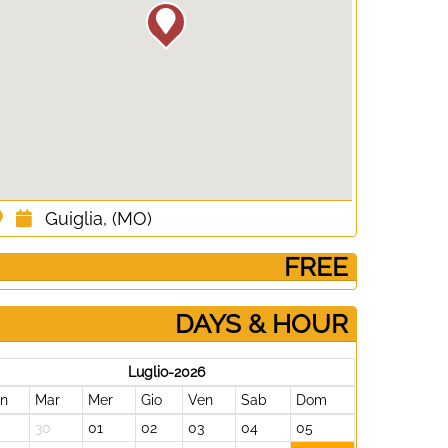
Guiglia, (MO)
­ FREE
DAYS & HOUR
Luglio-2026
un
Mar
Mer
Gio
Ven
Sab
Dom
30
01
02
03
04
05