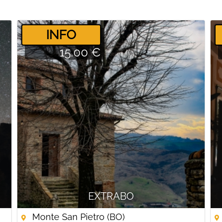
­INFO
15.00 €
EXTRABO
Monte San Pietro (BO)