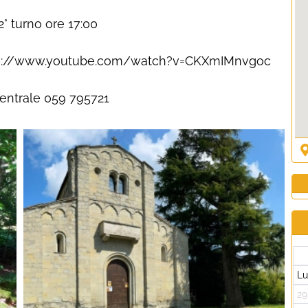
 2° turno ore 17:00
 https://www.youtube.com/watch?v=CKXmIMnvgoc
Centrale 059 795721
L
29