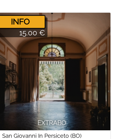
­INFO
15.00 €
EXTRABO
San Giovanni In Persiceto (BO)