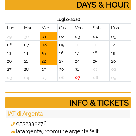
DAYS & HOUR
Luglio-2026
Lun
Mar
Mer
Gio
Ven
Sab
Dom
29
30
01
02
03
04
05
06
07
08
09
10
11
12
13
14
15
16
17
18
19
20
21
22
23
24
25
26
27
28
29
30
31
01
02
03
04
05
06
07
08
09
­INFO & TICKETS
IAT di Argenta
0532330276
iatargenta@comune.argenta.fe.it