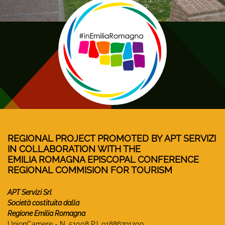
REGIONAL PROJECT PROMOTED BY APT SERVIZI
IN COLLABORATION WITH THE
EMILIA ROMAGNA EPISCOPAL CONFERENCE
REGIONAL COMMISION FOR TOURISM
APT Servizi Srl
Società costituita dalla
Regione Emilia Romagna
UnionCamere - N. 51008 P.I. 01886791209.